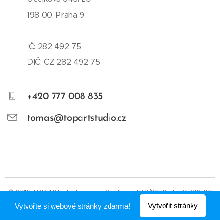
198 00, Praha 9
IČ: 282 492 75
DIČ: CZ 282 492 75
+420 777 008 835
tomas@topartstudio.cz
© 2016 TOP ART studio, s.r.o., Ocelkova 643/20, Praha 9, 198 00
Vytvořit stránky
Vytvořte si webové stránky zdarma!
Vytvořeno službou
Webnode