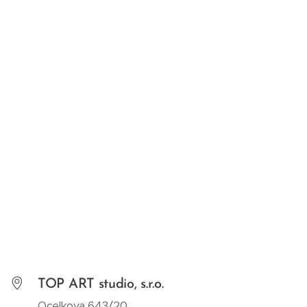
TOP ART studio, s.r.o.
Ocelkova 643/20