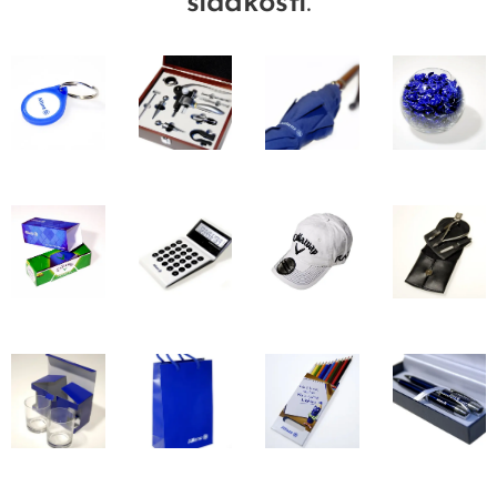
sladkostí
.