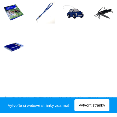
© 2016 TOP ART studio, s.r.o., Ocelkova 643/20, Praha 9, 198 00
Vytvořit stránky
Vytvořte si webové stránky zdarma!
Vytvořeno službou
Webnode